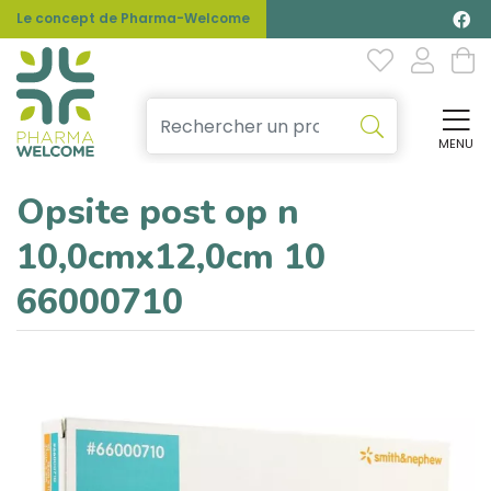
Le concept de Pharma-Welcome
MENU
Affi
Opsite post op n
10,0cmx12,0cm 10
66000710