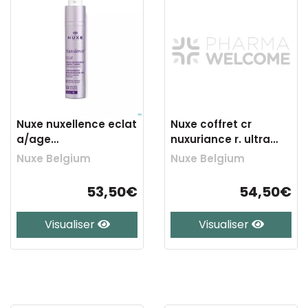
Nuxe nuxellence eclat
Nuxe coffret cr
a/age
nuxuriance r. ultra
jeunesse&lumiere
50ml+serum 5ml
Nuxe Belgium
Nuxe Belgium
50ml
53,50€
54,50€
Visualiser
Visualiser