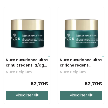
Nuxe nuxuriance ultra
Nuxe nuxuriance ultra
cr nuit redens. a/age
cr riche redens.
50ml
a/age 50ml
Nuxe Belgium
Nuxe Belgium
62,70€
62,70€
Visualiser
Visualiser