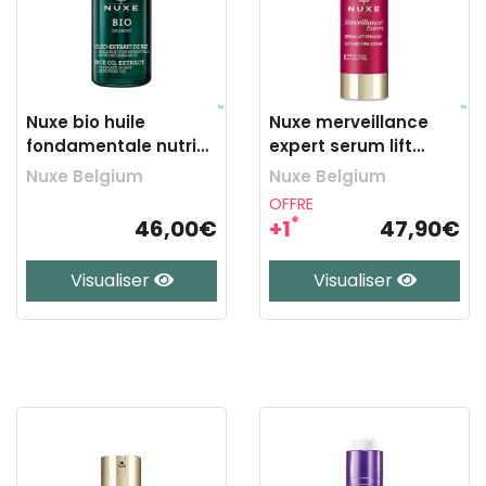
Nuxe bio huile
Nuxe merveillance
fondamentale nutri
expert serum lift
regenerante 30ml
tenseur 30ml
Nuxe Belgium
Nuxe Belgium
OFFRE
*
46,00€
+1
47,90€
Visualiser
Visualiser