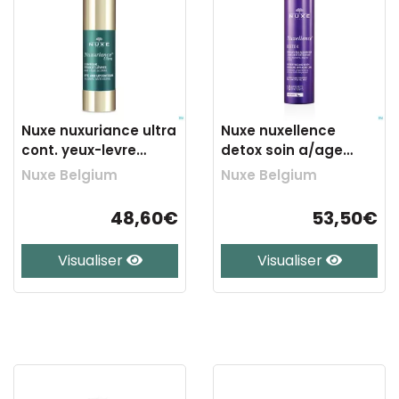
Nuxe nuxuriance ultra
Nuxe nuxellence
cont. yeux-levre
detox soin a/age
a/age 15ml
50ml
Nuxe Belgium
Nuxe Belgium
48,60€
53,50€
Visualiser
Visualiser