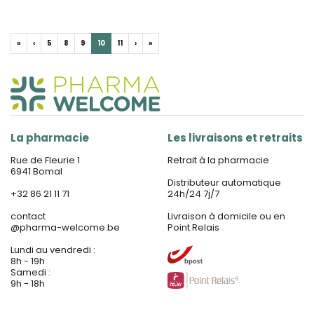
«
‹
5
8
9
10
11
›
»
La pharmacie
Les livraisons et retraits
Rue de Fleurie 1
Retrait à la pharmacie
6941 Bomal
Distributeur automatique
+32 86 21 11 71
24h/24 7j/7
contact
Livraison à domicile ou en
@
pharma-welcome.be
Point Relais
Lundi au vendredi :
8h - 19h
Samedi :
9h - 18h