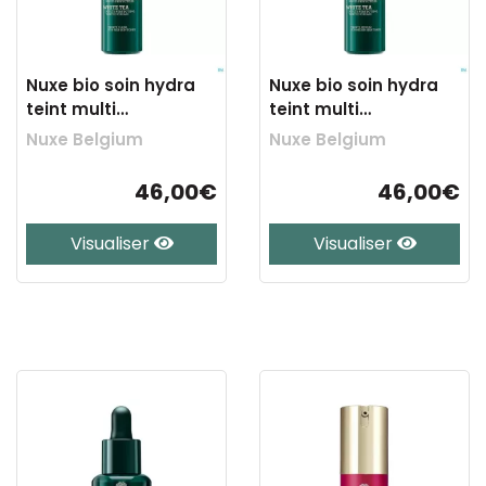
Nuxe bio soin hydra
Nuxe bio soin hydra
teint multi
teint multi
perfect.clair 50ml
perfect.medium50ml
Nuxe Belgium
Nuxe Belgium
46,00€
46,00€
Visualiser
Visualiser