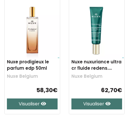
Nuxe prodigieux le
Nuxe nuxuriance ultra
parfum edp 50ml
cr fluide redens.
a/age 50ml
Nuxe Belgium
Nuxe Belgium
58,30€
62,70€
Visualiser
Visualiser