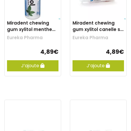
Miradent chewing
Miradent chewing
gum xylitol menthe
gum xylitol canelle ss
poivree ss 30
30
Eureka Pharma
Eureka Pharma
4,89€
4,89€
J’ajoute
J’ajoute