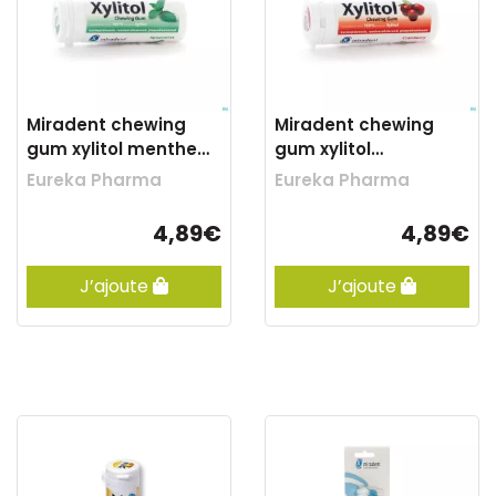
Miradent chewing
Miradent chewing
gum xylitol menthe
gum xylitol
verte ss 30
canneberge ss 30
Eureka Pharma
Eureka Pharma
4,89€
4,89€
J’ajoute
J’ajoute