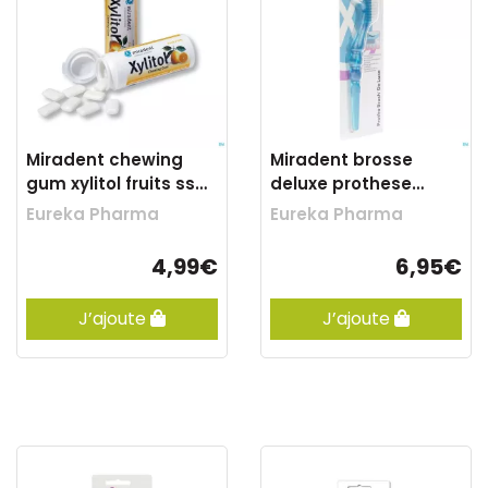
Miradent chewing
Miradent brosse
gum xylitol fruits ss
deluxe prothese
30
dentaire bleu
Eureka Pharma
Eureka Pharma
4,99€
6,95€
J’ajoute
J’ajoute