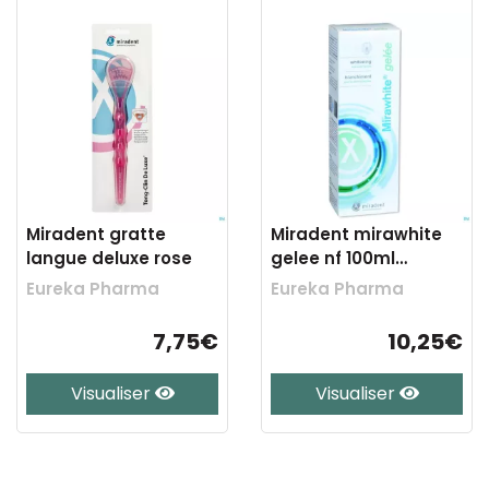
Miradent gratte
Miradent mirawhite
langue deluxe rose
gelee nf 100ml
rempl.2549210
Eureka Pharma
Eureka Pharma
7,75€
10,25€
Visualiser
Visualiser