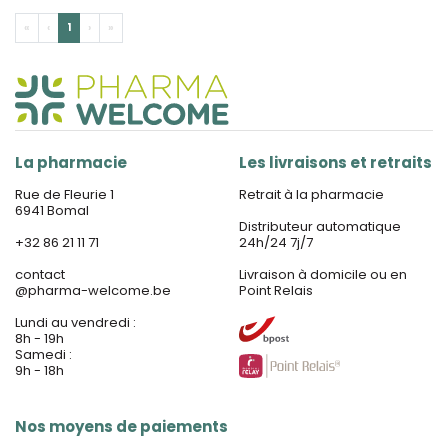
«
‹
1
›
»
La pharmacie
Les livraisons et retraits
Rue de Fleurie 1
Retrait à la pharmacie
6941 Bomal
Distributeur automatique
+32 86 21 11 71
24h/24 7j/7
contact
Livraison à domicile ou en
@
pharma-welcome.be
Point Relais
Lundi au vendredi :
8h - 19h
Samedi :
9h - 18h
Nos moyens de paiements