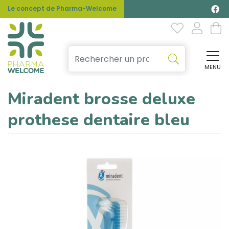
Le concept de Pharma-Welcome
MENU
Affi
Miradent brosse deluxe
prothese dentaire bleu