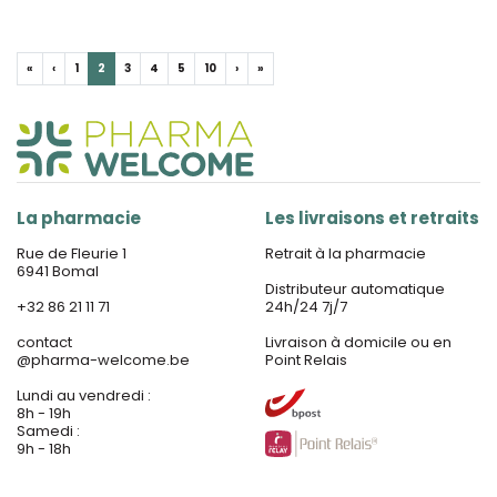
«
‹
1
2
3
4
5
10
›
»
La pharmacie
Les livraisons et retraits
Rue de Fleurie 1
Retrait à la pharmacie
6941 Bomal
Distributeur automatique
+32 86 21 11 71
24h/24 7j/7
contact
Livraison à domicile ou en
@
pharma-welcome.be
Point Relais
Lundi au vendredi :
8h - 19h
Samedi :
9h - 18h