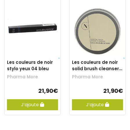
Les couleurs de noir
Les couleurs de noir
stylo yeux 04 bleu
solid brush cleanser
100g
Pharma More
Pharma More
21,90€
21,90€
J’ajoute
J’ajoute