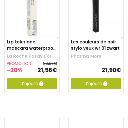
Lrp toleriane
Les couleurs de noir
mascara waterproof
stylo yeux wr 01 zwart
noir 7,6ml
La Roche Posay L'oreal Belgilux
Pharma More
PROMOTION
26,95€
-20%
21,56€
21,90€
J’ajoute
J’ajoute