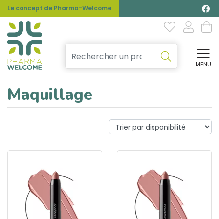
Le concept de Pharma-Welcome
MENU
Affi
Maquillage