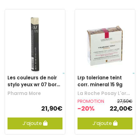
Les couleurs de noir
Lrp toleriane teint
stylo yeux wr 07 bord.
corr. mineral 15 9g
0,35g
Pharma More
La Roche Posay L'oreal Belgilux
PROMOTION
27,50€
21,90€
-20%
22,00€
J’ajoute
J’ajoute