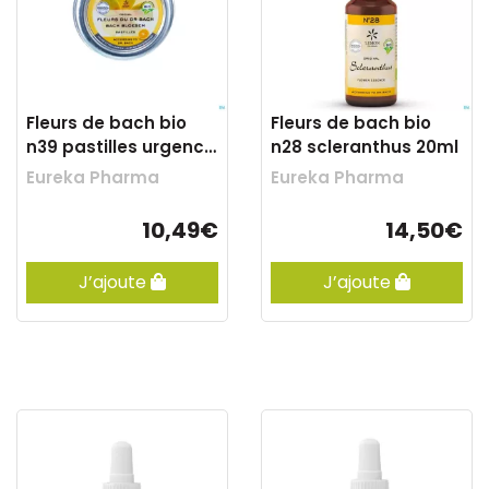
Fleurs de bach bio
Fleurs de bach bio
n39 pastilles urgence
n28 scleranthus 20ml
50g
Eureka Pharma
Eureka Pharma
10,49€
14,50€
J’ajoute
J’ajoute