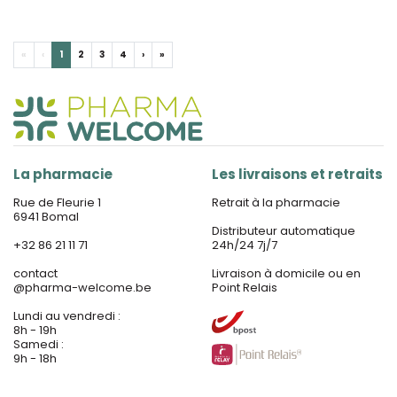
«
‹
1
2
3
4
›
»
La pharmacie
Les livraisons et retraits
Rue de Fleurie 1
Retrait à la pharmacie
6941 Bomal
Distributeur automatique
+32 86 21 11 71
24h/24 7j/7
contact
Livraison à domicile ou en
@
pharma-welcome.be
Point Relais
Lundi au vendredi :
8h - 19h
Samedi :
9h - 18h