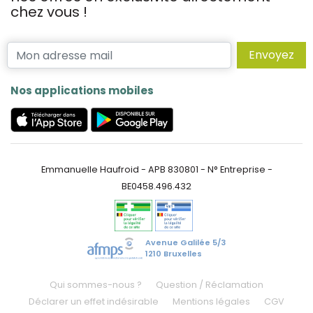
chez vous !
Envoyez
Nos applications mobiles
Emmanuelle Haufroid - APB 830801 - N° Entreprise -
BE0458.496.432
Avenue Galilée 5/3
1210 Bruxelles
Qui sommes-nous ?
Question / Réclamation
Déclarer un effet indésirable
Mentions légales
CGV