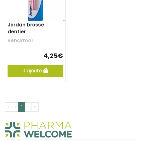
Jordan brosse
dentier
Benckmar
4,25€
J’ajoute
«
‹
1
›
»