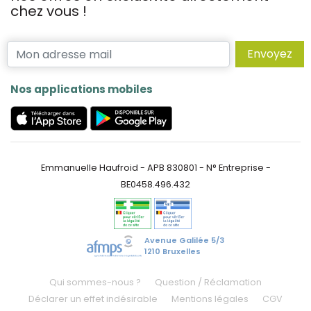
chez vous !
Envoyez
Nos applications mobiles
Emmanuelle Haufroid - APB 830801 - N° Entreprise -
BE0458.496.432
Avenue Galilée 5/3
1210 Bruxelles
Qui sommes-nous ?
Question / Réclamation
Déclarer un effet indésirable
Mentions légales
CGV