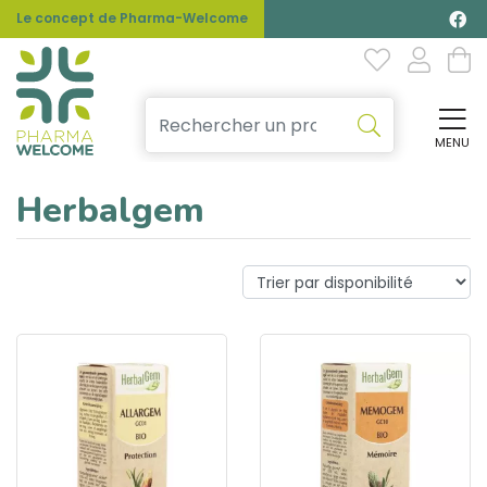
Le concept de Pharma-Welcome
MENU
Affi
Herbalgem