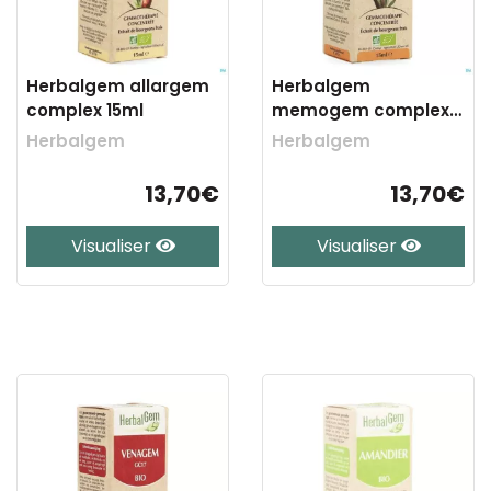
Herbalgem allargem
Herbalgem
complex 15ml
memogem complex
15ml
Herbalgem
Herbalgem
13,70€
13,70€
Visualiser
Visualiser