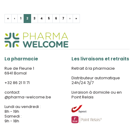
«
‹
1
2
3
4
5
6
7
›
»
La pharmacie
Les livraisons et retraits
Rue de Fleurie 1
Retrait à la pharmacie
6941 Bomal
Distributeur automatique
+32 86 21 11 71
24h/24 7j/7
contact
Livraison à domicile ou en
@
pharma-welcome.be
Point Relais
Lundi au vendredi :
8h - 19h
Samedi :
9h - 18h