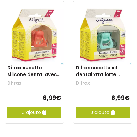
Difrax sucette
Difrax sucette sil
silicone dental avec
dental xtra forte
anneau +6m 800
+18m 342
Difrax
Difrax
6,99€
6,99€
J’ajoute
J’ajoute