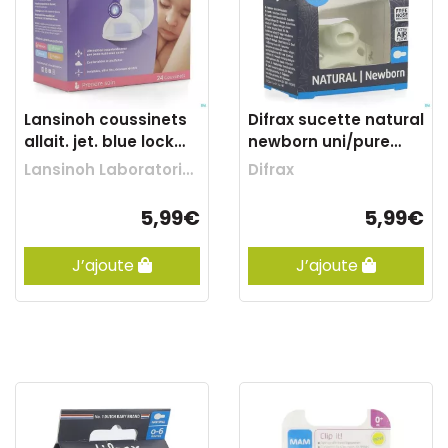
Lansinoh coussinets
Difrax sucette natural
allait. jet. blue lock
newborn uni/pure
core 24
assorti
Lansinoh Laboratories Benelux
Difrax
5,99€
5,99€
J’ajoute
J’ajoute