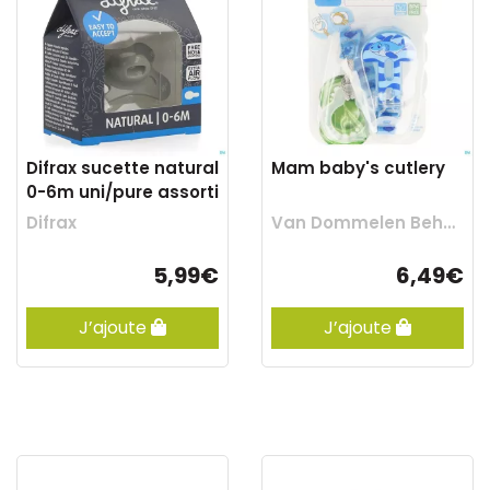
Difrax sucette natural
Mam baby's cutlery
0-6m uni/pure assorti
Difrax
Van Dommelen Beheer
5,99€
6,49€
J’ajoute
J’ajoute