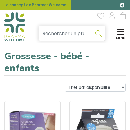
Le concept de Pharma-Welcome
MENU
Affi
Grossesse - bébé -
enfants