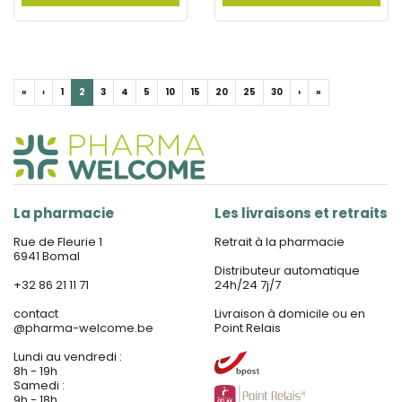
«
‹
1
2
3
4
5
10
15
20
25
30
›
»
La pharmacie
Les livraisons et retraits
Rue de Fleurie 1
Retrait à la pharmacie
6941 Bomal
Distributeur automatique
+32 86 21 11 71
24h/24 7j/7
contact
Livraison à domicile ou en
@
pharma-welcome.be
Point Relais
Lundi au vendredi :
8h - 19h
Samedi :
9h - 18h