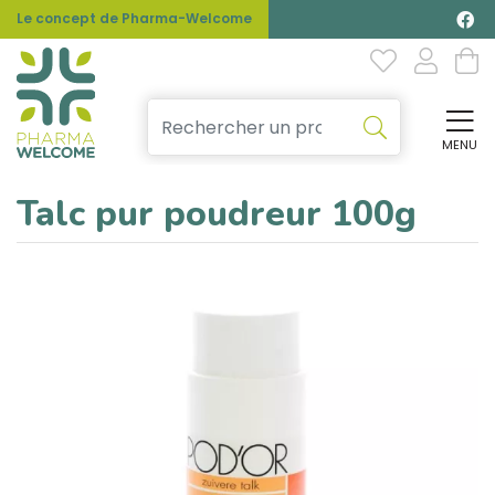
Le concept de Pharma-Welcome
MENU
Affi
Talc pur poudreur 100g