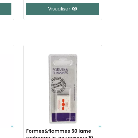
Visualiser
Formes&flammes 50 lame
rechange in. coupe-cors 10