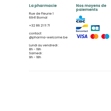
La pharmacie
Nos moyens de
paiements
Rue de Fleurie 1
6941 Bomal
+32 86 21 11 71
contact
@
pharma-welcome.be
Lundi au vendredi :
8h - 19h
Samedi :
9h - 18h