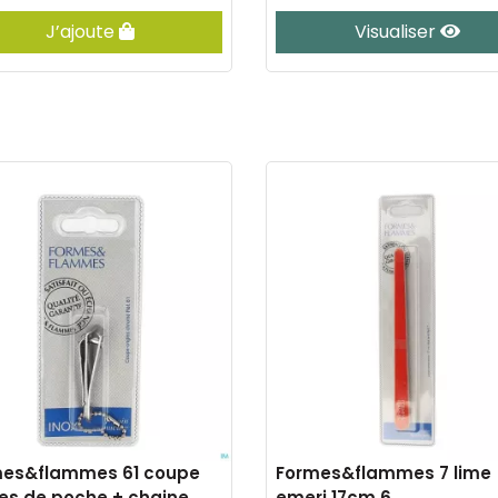
J’ajoute
Visualiser
mes&flammes 61 coupe
Formes&flammes 7 lime
es de poche + chaine
emeri 17cm 6