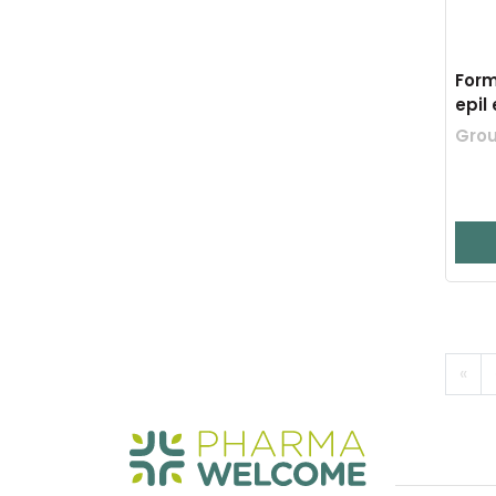
Form
epil 
Grou
«