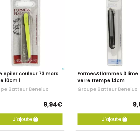
e epiler couleur 73 mors
Formes&flammes 3 lime
e 10cm 1
verre trempe 14cm
pe Batteur Benelux
Groupe Batteur Benelux
9,94€
9
J’ajoute
J’ajoute