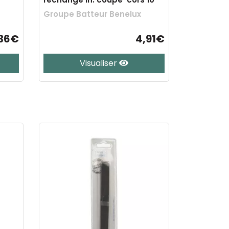
Groupe Batteur Benelux
36€
4,91€
Visualiser