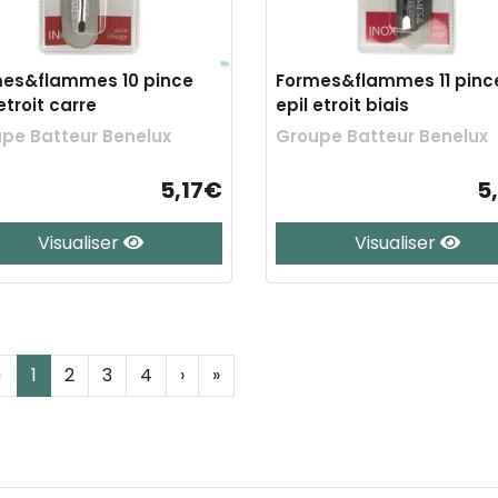
es&flammes 10 pince
Formes&flammes 11 pinc
etroit carre
epil etroit biais
pe Batteur Benelux
Groupe Batteur Benelux
5,17€
5
Visualiser
Visualiser
‹
1
2
3
4
›
»