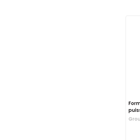
For
puis
Grou