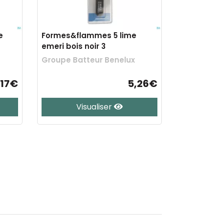
e
Formes&flammes 5 lime
emeri bois noir 3
Groupe Batteur Benelux
,17€
5,26€
Visualiser