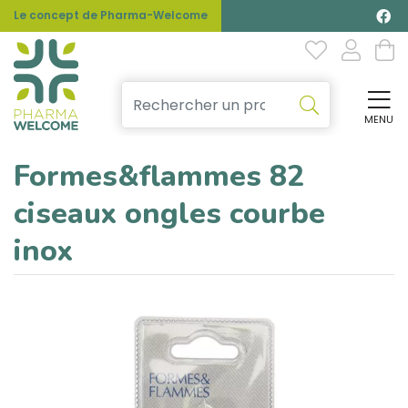
Le concept de Pharma-Welcome
MENU
Affi
Formes&flammes 82
ciseaux ongles courbe
inox