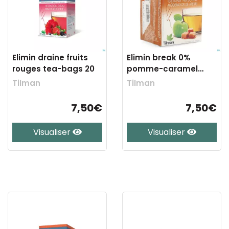
Elimin draine fruits
Elimin break 0%
rouges tea-bags 20
pomme-caramel
tea-bags 20
Tilman
Tilman
7,50€
7,50€
Visualiser
Visualiser