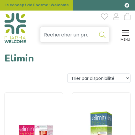
Le concept de Pharma-Welcome
MENU
Affi
Elimin