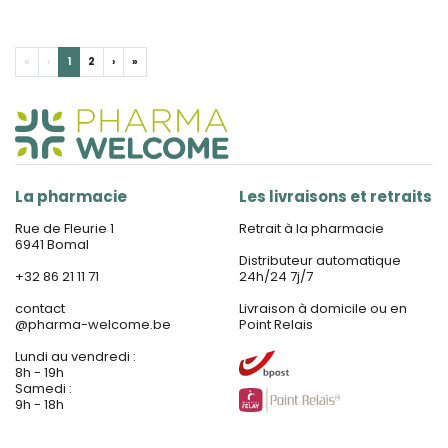
«
‹
1
2
›
»
La pharmacie
Les livraisons et retraits
Rue de Fleurie 1
Retrait à la pharmacie
6941 Bomal
Distributeur automatique
+32 86 21 11 71
24h/24 7j/7
contact
Livraison à domicile ou en
@
pharma-welcome.be
Point Relais
Lundi au vendredi :
8h - 19h
Samedi :
9h - 18h