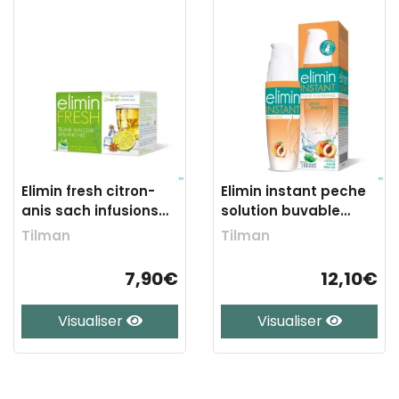
Elimin fresh citron-
Elimin instant peche
anis sach infusions
solution buvable
24
40ml
Tilman
Tilman
7,90€
12,10€
Visualiser
Visualiser