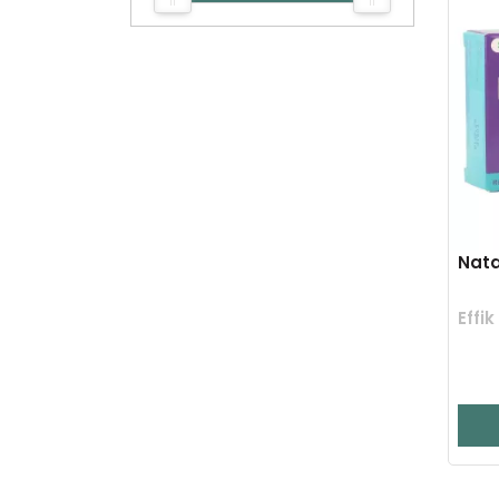
Nata
Effi