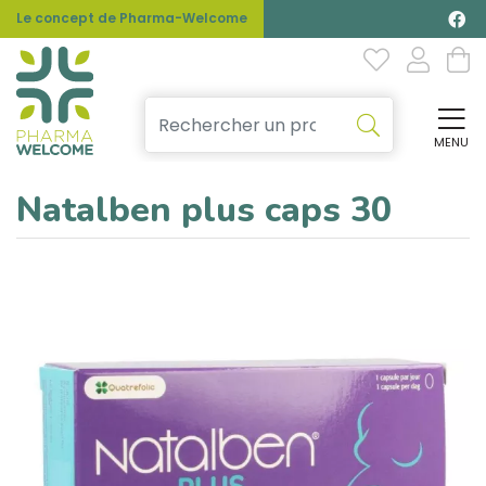
Le concept de Pharma-Welcome
MENU
Affi
Natalben plus caps 30