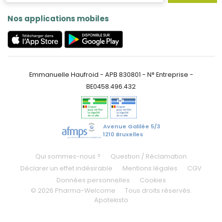
Nos applications mobiles
Emmanuelle Haufroid - APB 830801 - N° Entreprise -
BE0458.496.432
Avenue Galilée 5/3
1210 Bruxelles
Qui sommes-nous ?
Question / Réclamation
Déclarer un effet indésirable
Mentions légales
CGV
Données personnelles
Cookies
© 2026 Pharma-Welcome
Tous droits réservés.
Apotekisto