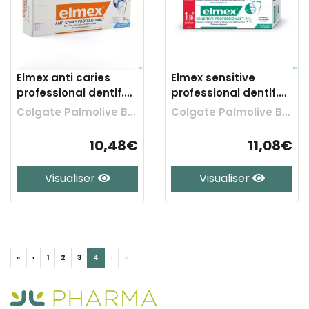
Elmex anti caries
Elmex sensitive
professional dentif.
professional dentif.
duo 2x75ml
2x75ml -1,5€
Colgate Palmolive Belgium
Colgate Palmolive Belgium
10,48€
11,08€
Visualiser
Visualiser
«
‹
1
2
3
4
›
»