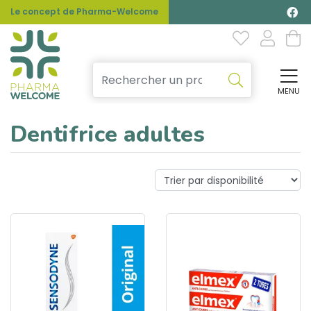
Le concept de Pharma-Welcome
MENU
Affi
Dentifrice adultes