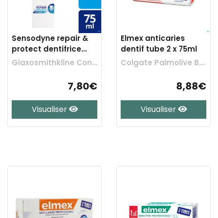
Sensodyne repair &
Elmex anticaries
protect dentifrice
dentif tube 2 x 75ml
tube 75ml nf
Glaxosmithkline Cons. Healthcare
Colgate Palmolive Belgium
7,80€
8,88€
Visualiser
Visualiser