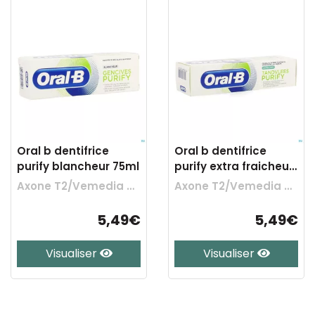
Oral b dentifrice
Oral b dentifrice
purify blancheur 75ml
purify extra fraicheur
75ml
Axone T2/Vemedia Ch
Axone T2/Vemedia Ch
5,49€
5,49€
Visualiser
Visualiser