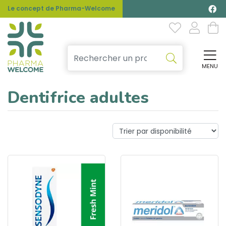
Le concept de Pharma-Welcome
MENU
Affi
Dentifrice adultes