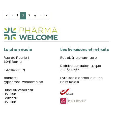
«
‹
1
2
3
4
›
»
La pharmacie
Les livraisons et retraits
Rue de Fleurie 1
Retrait à la pharmacie
6941 Bomal
Distributeur automatique
+32 86 21 11 71
24h/24 7j/7
contact
Livraison à domicile ou en
@
pharma-welcome.be
Point Relais
Lundi au vendredi :
8h - 19h
Samedi :
9h - 18h