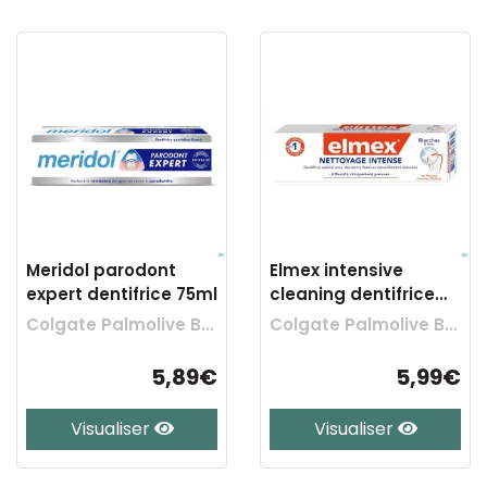
Meridol parodont
Elmex intensive
expert dentifrice 75ml
cleaning dentifrice
tube 50ml
Colgate Palmolive Belgium
Colgate Palmolive Belgium
5,89€
5,99€
Visualiser
Visualiser