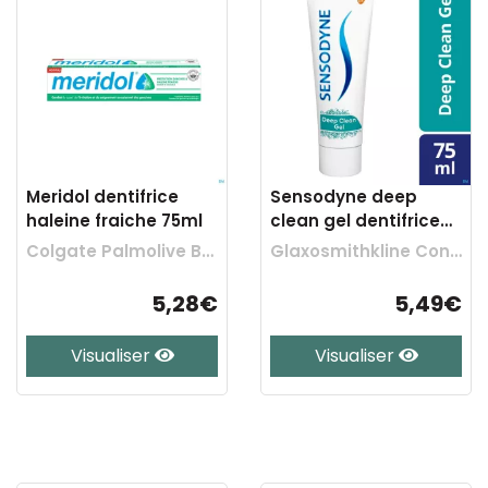
Meridol dentifrice
Sensodyne deep
haleine fraiche 75ml
clean gel dentifrice
75ml
Colgate Palmolive Belgium
Glaxosmithkline Cons. Healthcare
5,28€
5,49€
Visualiser
Visualiser