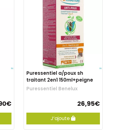
Puressentiel a/poux sh
traitant 2en1 150ml+peigne
Puressentiel Benelux
,90€
26,95€
J’ajoute