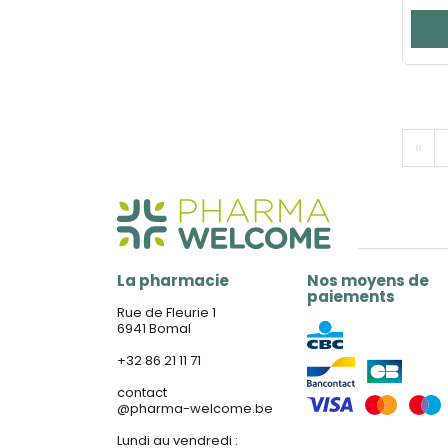
«
La pharmacie
Nos moyens de
paiements
Rue de Fleurie 1
6941 Bomal
+32 86 21 11 71
contact
@
pharma-welcome.be
Lundi au vendredi :