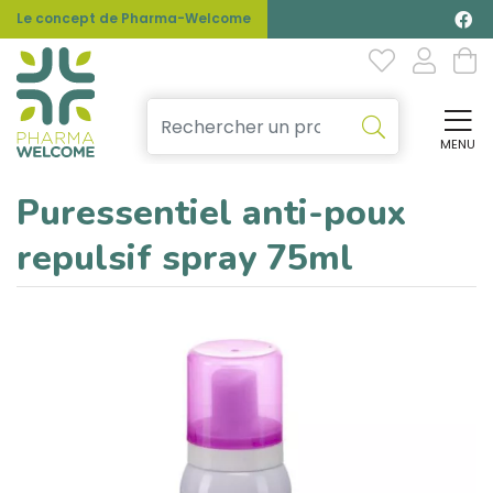
Le concept de Pharma-Welcome
MENU
Affi
Puressentiel anti-poux
repulsif spray 75ml