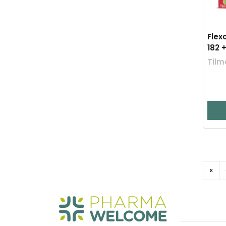
Flex
182 +
Tilm
«