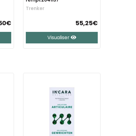
Trenker
,50€
55,25€
Visualiser