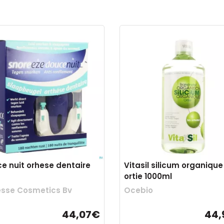
e nuit orhese dentaire
Vitasil silicum organique
ortie 1000ml
sse Cosmetics Bv
Ocebio
44,07€
44,