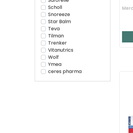
Saforelle
Scholl
Merc
Snoreeze
Star Balm
Teva
Tilman
Trenker
Vitanutrics
Wolf
Ymea
ceres pharma