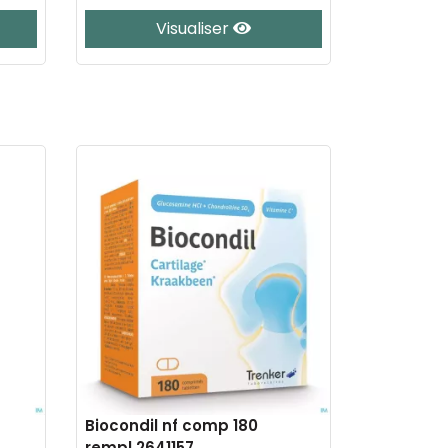
Visualiser
Biocondil nf comp 180
rempl.2641157