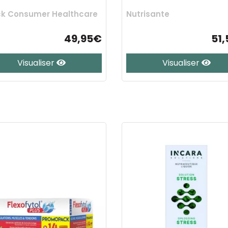
k Consumer Healthcare
Nutrisante
49,95€
51
Visualiser
Visualiser