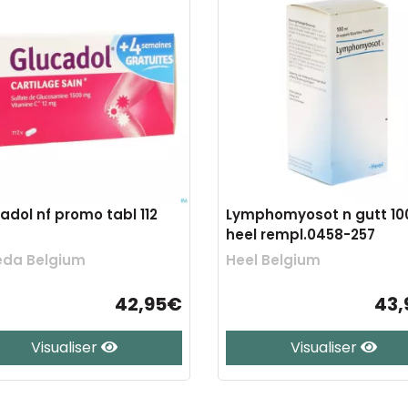
adol nf promo tabl 112
Lymphomyosot n gutt 10
heel rempl.0458-257
eda Belgium
Heel Belgium
42,95€
43,
Visualiser
Visualiser