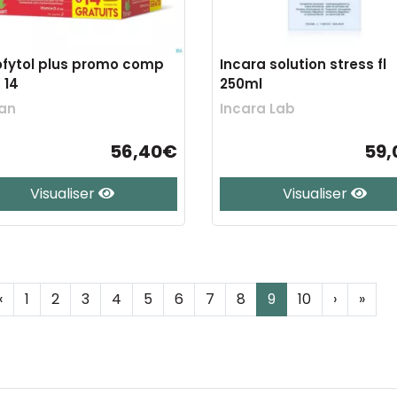
ofytol plus promo comp
Incara solution stress fl
 14
250ml
an
Incara Lab
56,40€
59,
Visualiser
Visualiser
‹
1
2
3
4
5
6
7
8
9
10
›
»