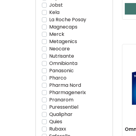
Jobst
Kela
La Roche Posay
Magnecaps
Merck
Metagenics
Neocare
Nutrisante
Omnibionta
Panasonic
Pharco
Pharma Nord
Pharmagenerix
Pranarom
Puressentiel
Qualiphar
Quies
Rubaxx
Omni