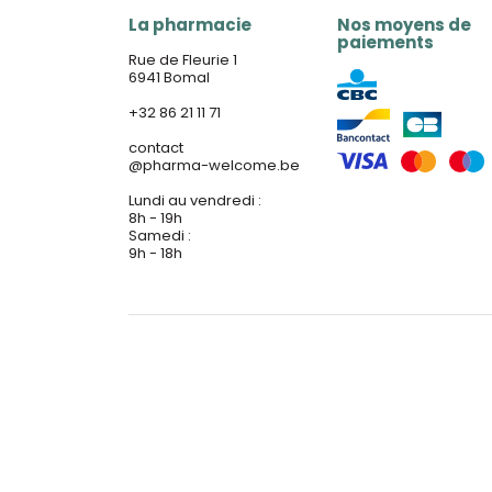
La pharmacie
Nos moyens de
paiements
Rue de Fleurie 1
6941 Bomal
+32 86 21 11 71
contact
@
pharma-welcome.be
Lundi au vendredi :
8h - 19h
Samedi :
9h - 18h