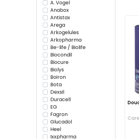
A. Vogel
Anabox
Antistax
Arega
Arkogelules
Arkopharma
Be-life / Biolife
Biocondil
Biocure
Biolys
Boiron
Bota
Dexsil
Duracell
Douc
EG
Fagron
Care
Glucadol
Heel
Ixxpharma