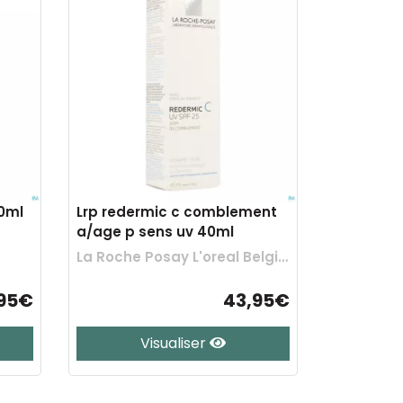
0ml
Lrp redermic c comblement
a/age p sens uv 40ml
La Roche Posay L'oreal Belgilux
95€
43,95€
Visualiser