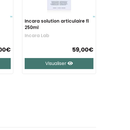
Incara solution articulaire fl
250ml
Incara Lab
00€
59,00€
Visualiser