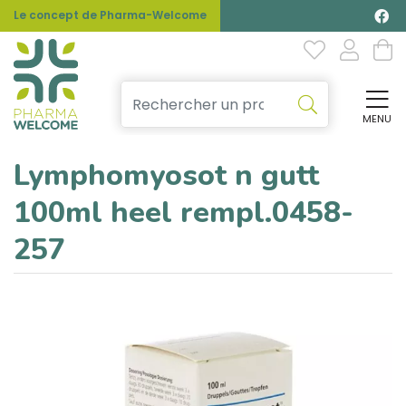
Le concept de Pharma-Welcome
MENU
Affi
Lymphomyosot n gutt
100ml heel rempl.0458-
257