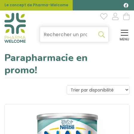
Le concept de Pharma-Welcome
MENU
Affi
Parapharmacie en
promo!