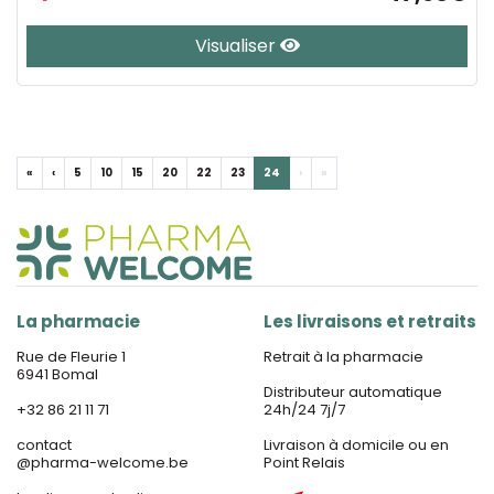
Visualiser
«
‹
5
10
15
20
22
23
24
›
»
La pharmacie
Les livraisons et retraits
Rue de Fleurie 1
Retrait à la pharmacie
6941 Bomal
Distributeur automatique
+32 86 21 11 71
24h/24 7j/7
contact
Livraison à domicile ou en
@
pharma-welcome.be
Point Relais