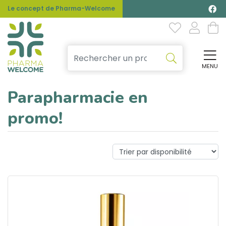
Le concept de Pharma-Welcome
MENU
Affi
Parapharmacie en
promo!