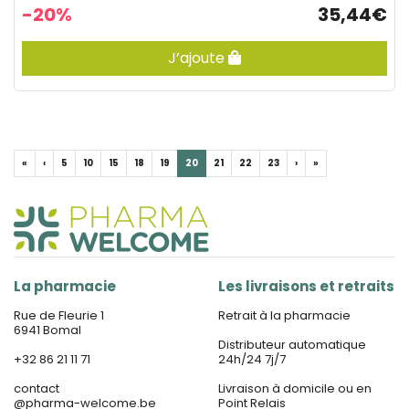
-20%
35,44€
J’ajoute
«
‹
5
10
15
18
19
20
21
22
23
›
»
La pharmacie
Les livraisons et retraits
Rue de Fleurie 1
Retrait à la pharmacie
6941 Bomal
Distributeur automatique
+32 86 21 11 71
24h/24 7j/7
contact
Livraison à domicile ou en
@
pharma-welcome.be
Point Relais