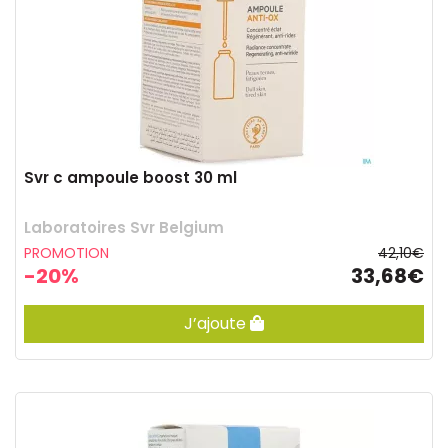
Svr c ampoule boost 30 ml
Laboratoires Svr Belgium
PROMOTION
42,10€
-20%
33,68€
J’ajoute