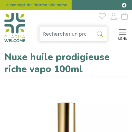
Le concept de Pharma-Welcome
MENU
Affi
Nuxe huile prodigieuse
riche vapo 100ml