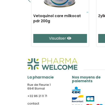
 ear 60ml
Vetoquinol care milkocat
Zyl
pdr 200g
e
Visualiser
La pharmacie
Nos moyens de
paiements
Rue de Fleurie 1
6941 Bomal
+32 86 21 11 71
contact