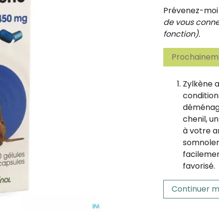
Prévenez-moi d
de vous connec
fonction).
Prochaineme
Zylkène a
condition
déménagem
chenil, un
à votre a
somnolenc
facilemen
favorisé.
Continuer m