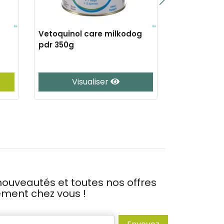
Vetoquinol care milkodog
Zylkene ca
pdr 350g
Visualiser
Vis
ouveautés et toutes nos offres
tement chez vous !