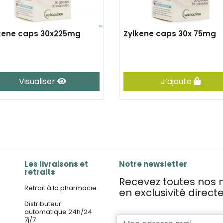
kene caps 30x225mg
Zylkene caps 30x 75mg
Visualiser
J’ajoute
Les livraisons et
Notre newsletter
retraits
Recevez toutes nos n
Retrait à la pharmacie
en exclusivité direc
Distributeur
automatique 24h/24
7j/7