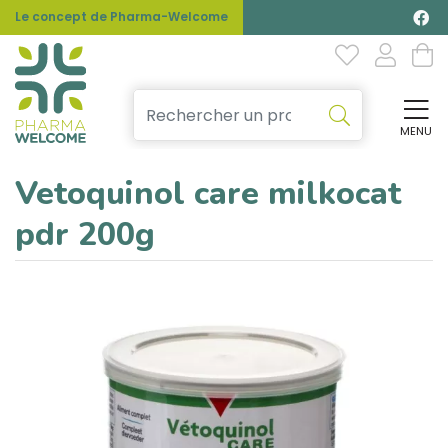
Le concept de Pharma-Welcome
MENU
Affi
Vetoquinol care milkocat
pdr 200g