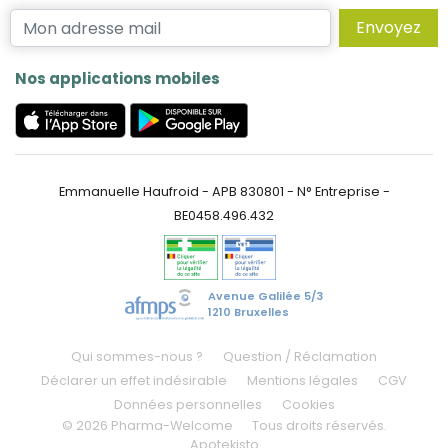
Envoyez
Nos applications mobiles
Emmanuelle Haufroid - APB 830801 - N° Entreprise -
BE0458.496.432
Avenue Galilée 5/3
1210 Bruxelles
Qui sommes-nous ?
Question / Réclamation
Déclarer un effet indésirable
Mentions légales
CGV
Données personnelles
Cookies
© 2026 Pharma-Welcome
Tous droits réservés.
Apotekisto