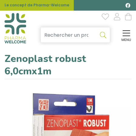
Le concept de Pharma-Welcome
MENU
Affi
Zenoplast robust
6,0cmx1m