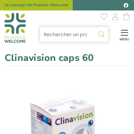
Le concept de Pharma-Welcome
MENU
Affi
Clinavision caps 60