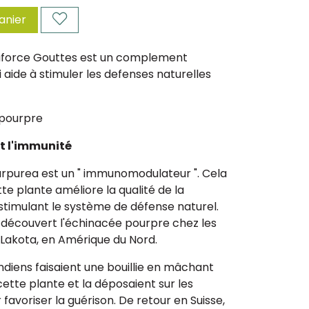
anier
aforce Gouttes est un complement
i aide à stimuler les defenses naturelles
 pourpre
t l'immunité
urpurea est un " immunomodulateur ". Cela
tte plante améliore la qualité de la
stimulant le système de défense naturel.
 découvert l'échinacée pourpre chez les
 Lakota, en Amérique du Nord.
 indiens faisaient une bouillie en mâchant
 cette plante et la déposaient sur les
favoriser la guérison. De retour en Suisse,