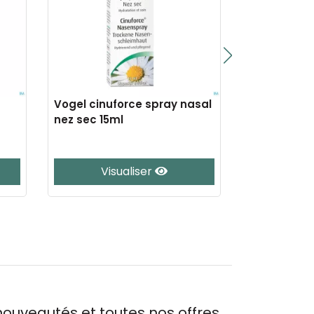
Vogel cinuforce spray nasal
Vogel prost
nez sec 15ml
30
Visualiser
Vis
ouveautés et toutes nos offres