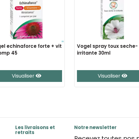
el echinaforce forte + vit
Vogel spray toux seche-
omp 45
irritante 30ml
Visualiser
Visualiser
Les livraisons et
Notre newsletter
retraits
Recevez toutes nos n