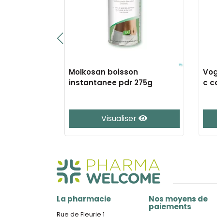
ce gouttes
Molkosan boisson
Vog
instantanee pdr 275g
c c
e
Visualiser
La pharmacie
Nos moyens de
paiements
Rue de Fleurie 1