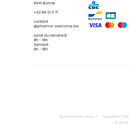
6941 Bomal
+32 86 21 11 71
contact
@
pharma-welcome.be
Lundi au vendredi :
8h - 19h
Samedi :
9h - 18h
Qui sommes-nous ?
Question / R
© 2026