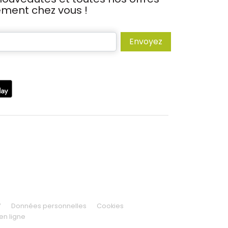
tement chez vous !
Envoyez
V
Données personnelles
Cookies
en ligne