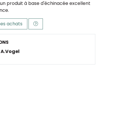
 un produit à base d'échinacée excellent
ance.
es achats
ONS
A.Vogel