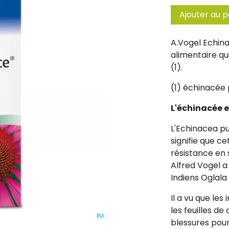
Ajouter au p
A.Vogel Echin
alimentaire qu
(1).
(1) échinacée
L'échinacée e
L'Echinacea p
signifie que ce
résistance en 
Alfred Vogel a
Indiens Oglala
Il a vu que les
les feuilles de
blessures pour 