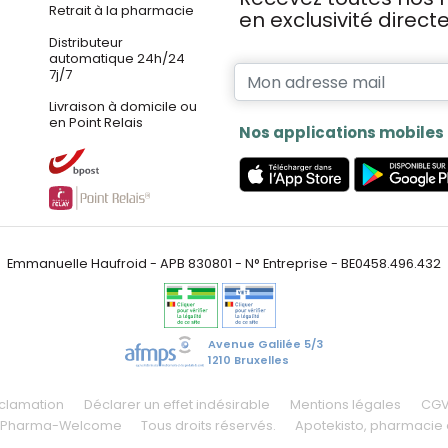
Retrait à la pharmacie
en exclusivité direc
Distributeur
automatique 24h/24
7j/7
Livraison à domicile ou
en Point Relais
Nos applications mobiles
Emmanuelle Haufroid - APB 830801 - N° Entreprise - BE0458.496.432
Avenue Galilée 5/3
1210 Bruxelles
éclamation
Déclarer un effet indésirable
Mentions légales
CG
 Pharma-Welcome
Tous droits réservés.
Apotekisto
, pharmacie 