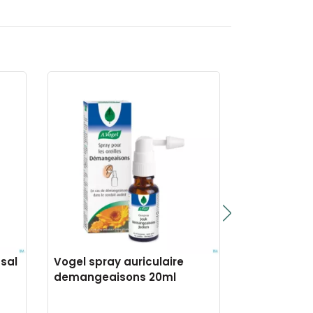
sal
Vogel spray auriculaire
Vogel echi
demangeaisons 20ml
100ml nf