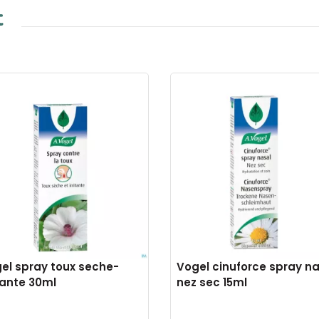
t
el spray toux seche-
Vogel cinuforce spray na
itante 30ml
nez sec 15ml