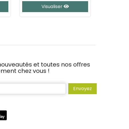
Visualiser
J’
ouveautés et toutes nos offres
tement chez vous !
Envoyez