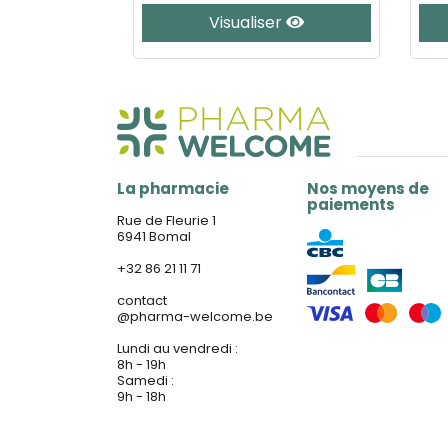
er
Visualiser
La pharmacie
Nos moyens de
paiements
Rue de Fleurie 1
6941 Bomal
+32 86 21 11 71
contact
@
pharma-welcome.be
Lundi au vendredi :
8h - 19h
Samedi :
9h - 18h