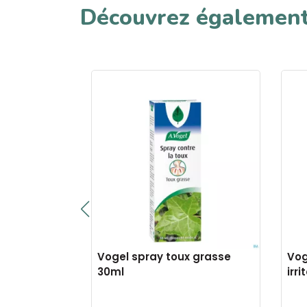
Découvrez égalemen
contour
Vogel spray toux grasse
Vog
comp 60
30ml
irr