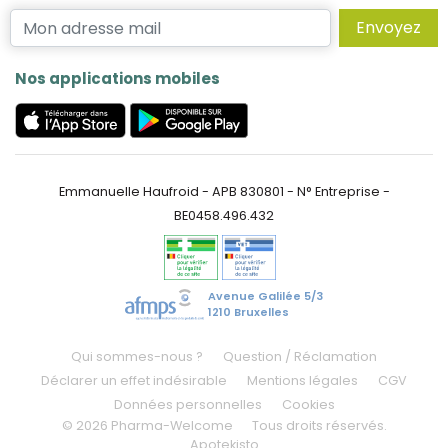
Envoyez
Nos applications mobiles
Emmanuelle Haufroid - APB 830801 - N° Entreprise -
BE0458.496.432
Avenue Galilée 5/3
1210 Bruxelles
Qui sommes-nous ?
Question / Réclamation
Déclarer un effet indésirable
Mentions légales
CGV
Données personnelles
Cookies
© 2026 Pharma-Welcome
Tous droits réservés.
Apotekisto