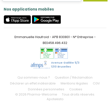
Nos applications mobiles
Emmanuelle Haufroid - APB 830801 - N° Entreprise -
BE0458.496.432
Avenue Galilée 5/3
1210 Bruxelles
Qui sommes-nous ?
Question / Réclamation
Déclarer un effet indésirable
Mentions légales
CGV
Données personnelles
Cookies
© 2026 Pharma-Welcome
Tous droits réservés.
Apotekisto