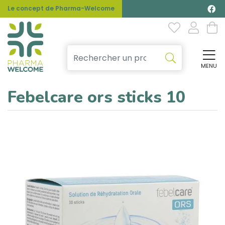
Le concept de Pharma-Welcome
MENU
Affi
Febelcare ors sticks 10