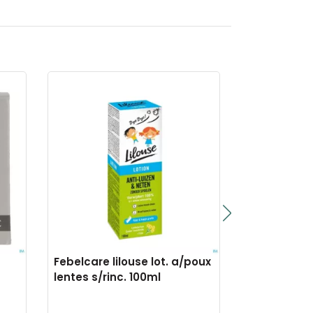
Febelcare lilouse lot. a/poux
Blox xperie
lentes s/rinc. 100ml
bouch.or. ja