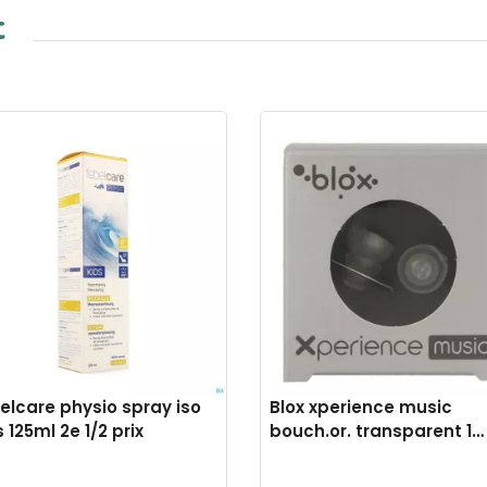
t
elcare physio spray iso
Blox xperience music
s 125ml 2e 1/2 prix
bouch.or. transparent 1
paire