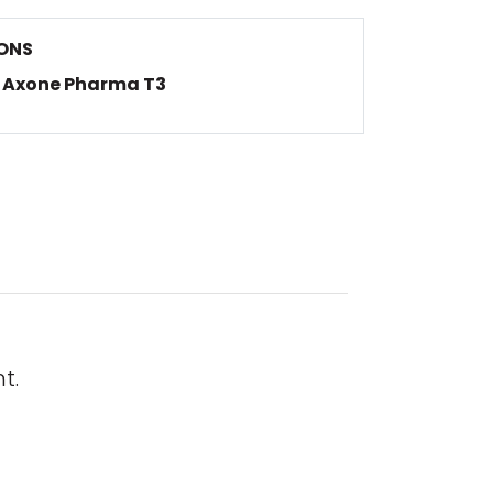
ONS
Axone Pharma T3
t.