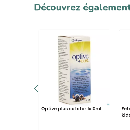
Découvrez égalemen
nfant 1
Optive plus sol ster 1x10ml
Feb
 auditive
kid