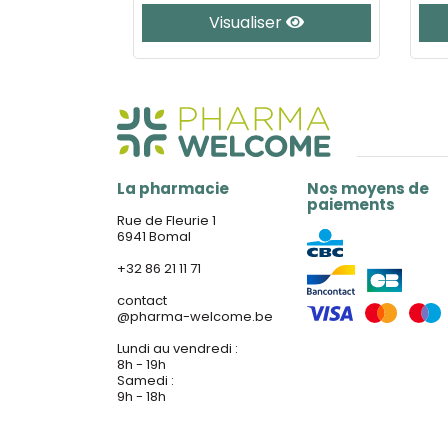
er
Visualiser
La pharmacie
Nos moyens de
paiements
Rue de Fleurie 1
6941 Bomal
+32 86 21 11 71
contact
@
pharma-welcome.be
Lundi au vendredi :
8h - 19h
Samedi :
9h - 18h