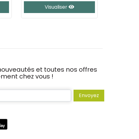
Visualiser
Vis
ouveautés et toutes nos offres
tement chez vous !
Envoyez