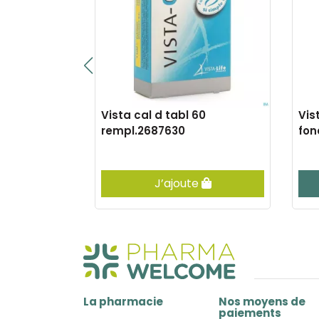
omp fondant
Vista cal d tabl 60
Vis
rempl.2687630
fon
e
J’ajoute
La pharmacie
Nos moyens de
paiements