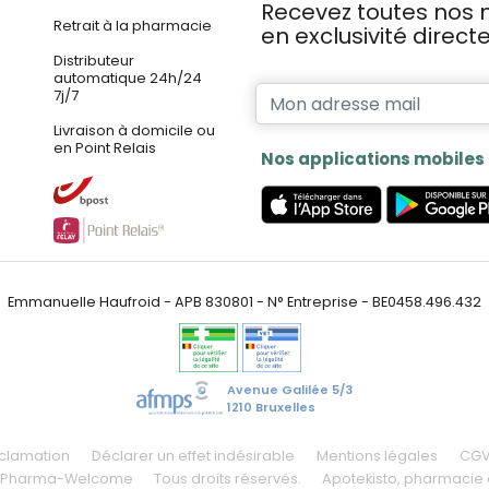
Recevez toutes nos n
Retrait à la pharmacie
en exclusivité direc
Distributeur
automatique 24h/24
7j/7
Livraison à domicile ou
en Point Relais
Nos applications mobiles
Emmanuelle Haufroid - APB 830801 - N° Entreprise - BE0458.496.432
Avenue Galilée 5/3
1210 Bruxelles
éclamation
Déclarer un effet indésirable
Mentions légales
CG
 Pharma-Welcome
Tous droits réservés.
Apotekisto
, pharmacie 