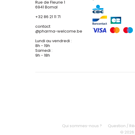
Rue de Fleurie 1
6941 Bomal
+32 86 21 11 71
contact
@
pharma-welcome.be
Lundi au vendredi :
8h - 19h
Samedi :
9h - 18h
Qui sommes-nous ?
Question / R
© 2026