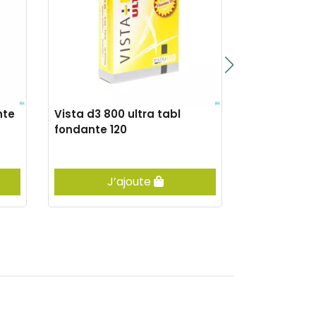
nte
Vista d3 800 ultra tabl
Vista vega
fondante 120
J’ajoute
Vis