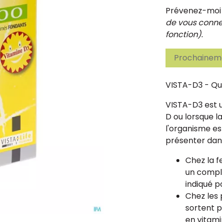
Prévenez-moi d
de vous connec
fonction).
Prochaineme
VISTA-D3 - Qua
VISTA-D3 est u
D ou lorsque l
l'organisme es
présenter dans
Chez la 
un compl
indiqué p
Chez les
sortent p
en vitami