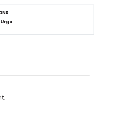
ONS
Urgo
t.