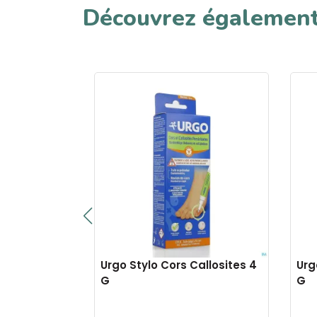
Découvrez égalemen
Urgo Stylo Cors Callosites 4
Urg
G
G