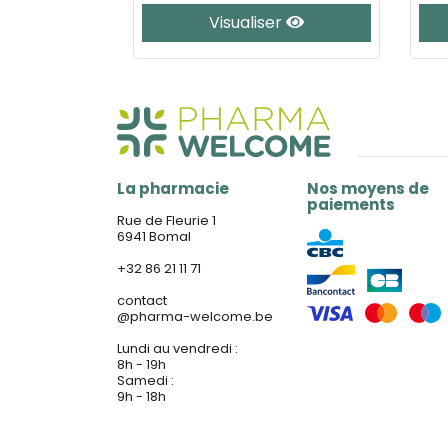
Visualiser
La pharmacie
Nos moyens de
paiements
Rue de Fleurie 1
6941 Bomal
+32 86 21 11 71
contact
@
pharma-welcome.be
Lundi au vendredi :
8h - 19h
Samedi :
9h - 18h