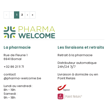
«
‹
1
2
›
»
La pharmacie
Les livraisons et retraits
Rue de Fleurie 1
Retrait à la pharmacie
6941 Bomal
Distributeur automatique
+32 86 21 11 71
24h/24 7j/7
contact
Livraison à domicile ou en
@
pharma-welcome.be
Point Relais
Lundi au vendredi :
8h - 19h
Samedi :
9h - 18h