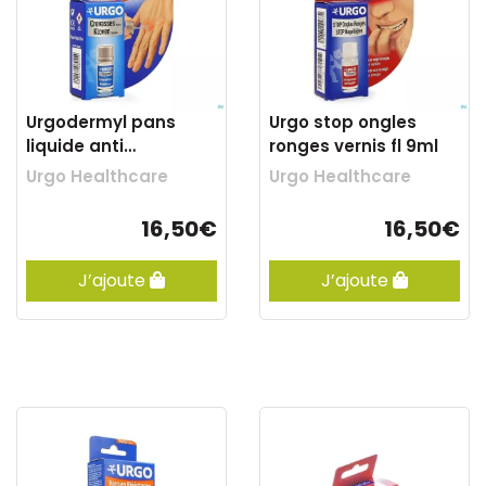
Urgodermyl pans
Urgo stop ongles
liquide anti
ronges vernis fl 9ml
crevasses 3,25ml
Urgo Healthcare
Urgo Healthcare
2339
16,50€
16,50€
J’ajoute
J’ajoute