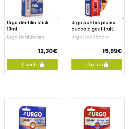
Urgo dentilia stick
Urgo aphtes plaies
10ml
buccale gout fruit
filmogel 6ml
Urgo Healthcare
Urgo Healthcare
12,30€
15,99€
J’ajoute
J’ajoute