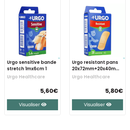
Urgo sensitive bande
Urgo resistant pans
stretch 1mx6cm 1
20x72mm+20x40mm
20
Urgo Healthcare
Urgo Healthcare
5,60€
5,80€
Visualiser
Visualiser