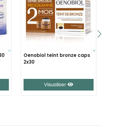
30
Oenobiol teint bronze caps
Oenobiol c
2x30
fluide lact
100ml
Visualiser
Vis