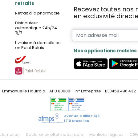
retraits
Recevez toutes nos n
Retrait à la pharmacie
en exclusivité direc
Distributeur
automatique 24h/24
7j/7
Livraison à domicile ou
en Point Relais
Nos applications mobiles
Emmanuelle Haufroid - APB 830801 - N° Entreprise - BE0458.496.432
Avenue Galilée 5/3
1210 Bruxelles
éclamation
Déclarer un effet indésirable
Mentions légales
CG