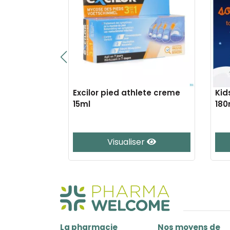
atches 6
Excilor pied athlete creme
Kid
15ml
180
er
Visualiser
La pharmacie
Nos moyens de