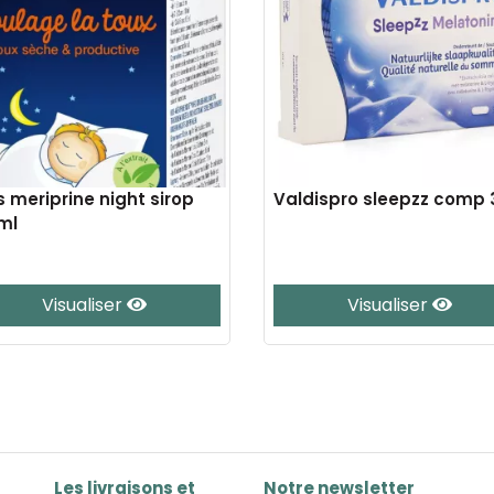
s meriprine night sirop
Valdispro sleepzz comp 
ml
Visualiser
Visualiser
Les livraisons et
Notre newsletter