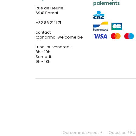
paiements
Rue de Fleurie 1
6941 Bomal
+32 86 21 11 71
contact
@
pharma-welcome.be
Lundi au vendredi :
8h - 19h
Samedi :
9h - 18h
Qui sommes-nous ?
Question / R