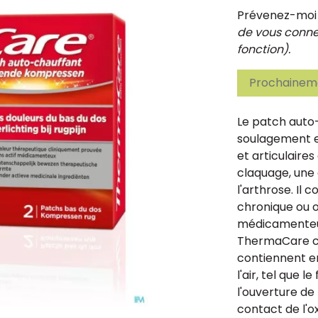
Prévenez-moi d
de vous connec
fonction).
Prochaineme
Le patch auto
soulagement ef
et articulaire
claquage, une 
l'arthrose. Il
chronique ou o
médicamenteux
ThermaCare co
contiennent e
l'air, tel que
l'ouverture de
contact de l'ox