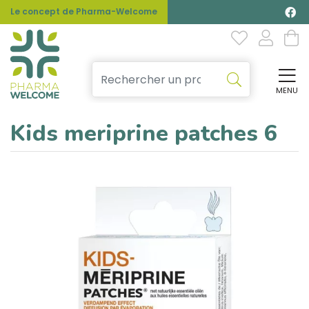
Le concept de Pharma-Welcome
MENU
Affi
Kids meriprine patches 6