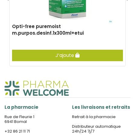
Opti-free puremoist
m.purpos.desinf.1x300ml+etui
J’ajoute
La pharmacie
Les livraisons et retraits
Rue de Fleurie 1
Retrait à la pharmacie
6941 Bomal
Distributeur automatique
+32 86 21 11 71
24h/24 7j/7