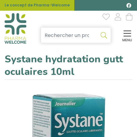
Le concept de Pharma-Welcome
MENU
Affi
Systane hydratation gutt
oculaires 10ml