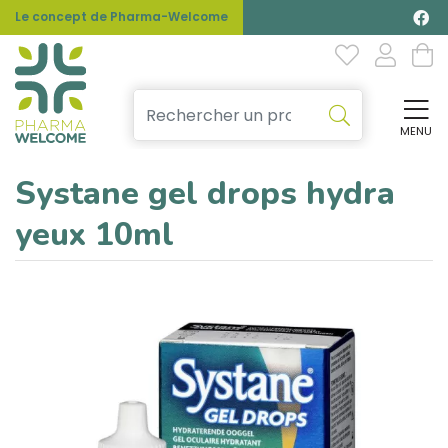
Le concept de Pharma-Welcome
MENU
Affi
Systane gel drops hydra
yeux 10ml