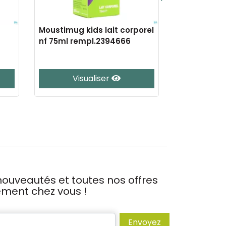
Moustimug kids lait corporel
Riopan gel 
nf 75ml rempl.2394666
50x10ml
Visualiser
J’
ouveautés et toutes nos offres
tement chez vous !
Envoyez