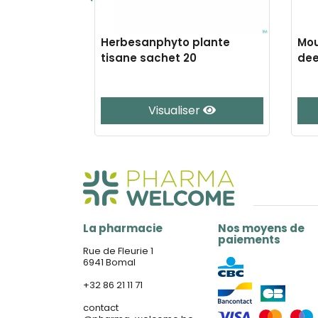
 comp + 112
Herbesanphyto plante
Mou
tisane sachet 20
dee
er
Visualiser
La pharmacie
Nos moyens de
paiements
Rue de Fleurie 1
6941 Bomal
+32 86 21 11 71
contact