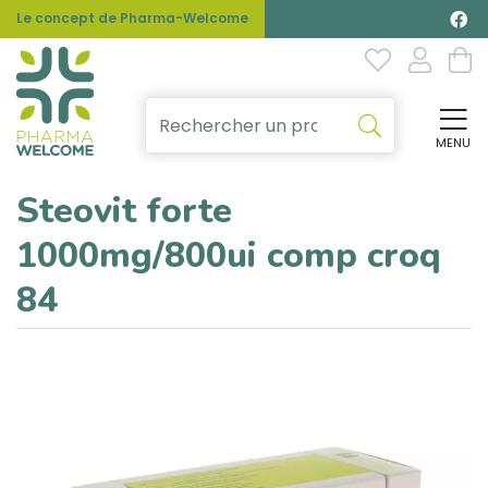
Le concept de Pharma-Welcome
MENU
Affi
Steovit forte
1000mg/800ui comp croq
84