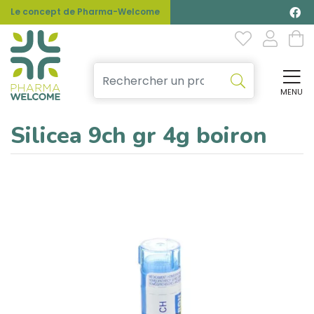
Le concept de Pharma-Welcome
MENU
Affi
Silicea 9ch gr 4g boiron