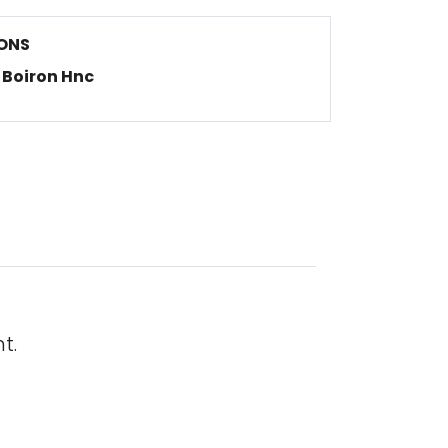
ONS
Boiron Hnc
t.