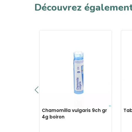
Découvrez égalemen
 30k gr 4g
Chamomilla vulgaris 9ch gr
Tab
4g boiron