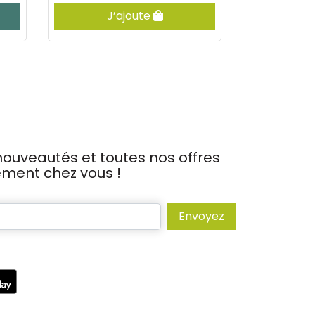
J’ajoute
Vis
ouveautés et toutes nos offres
tement chez vous !
Envoyez