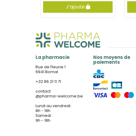
e
J’ajoute
La pharmacie
Nos moyens de
paiements
Rue de Fleurie 1
6941 Bomal
+32 86 21 11 71
contact
@
pharma-welcome.be
Lundi au vendredi :
8h - 19h
Samedi :
9h - 18h