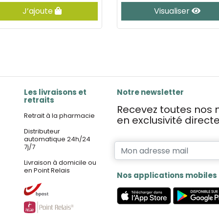
J’ajoute
Visualiser
Les livraisons et
Notre newsletter
retraits
Recevez toutes nos n
Retrait à la pharmacie
en exclusivité direc
Distributeur
automatique 24h/24
7j/7
Livraison à domicile ou
en Point Relais
Nos applications mobiles