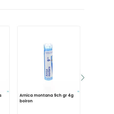
s
Arnica montana 9ch gr 4g
Symphytum 
boiron
gr 4g boiro