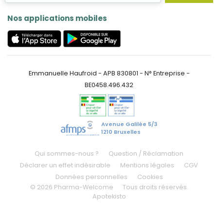
Nos applications mobiles
Emmanuelle Haufroid - APB 830801 - N° Entreprise -
BE0458.496.432
Avenue Galilée 5/3
1210 Bruxelles
Qui sommes-nous ?
Question / Réclamation
Déclarer un effet indésirable
Mentions légales
CGV
Données personnelles
Cookies
© 2026 Pharma-Welcome
Tous droits réservés.
Apotekisto