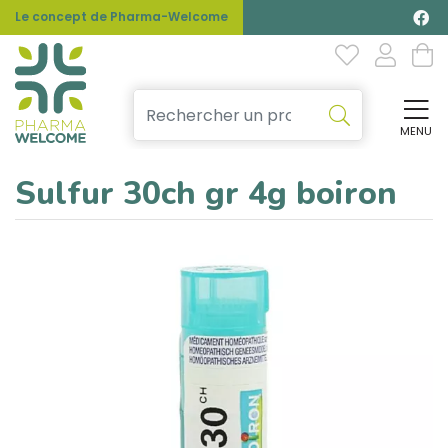
Le concept de Pharma-Welcome
MENU
Affi
Sulfur 30ch gr 4g boiron