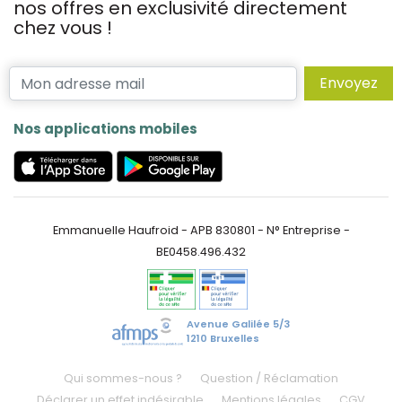
nos offres en exclusivité directement
chez vous !
Envoyez
Nos applications mobiles
Emmanuelle Haufroid - APB 830801 - N° Entreprise -
BE0458.496.432
Avenue Galilée 5/3
1210 Bruxelles
Qui sommes-nous ?
Question / Réclamation
Déclarer un effet indésirable
Mentions légales
CGV