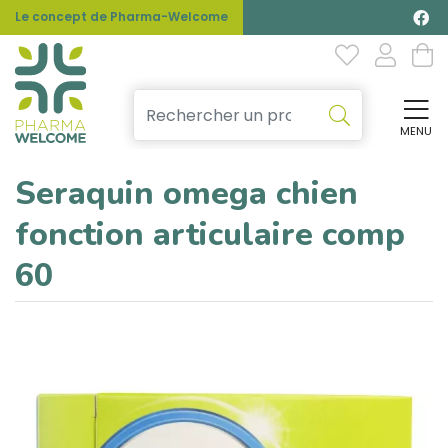
Le concept de Pharma-Welcome
MENU
Affi
Seraquin omega chien
fonction articulaire comp
60