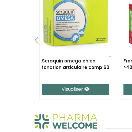
line cat
Seraquin omega chien
Fro
fonction articulaire comp 60
>40
e
Visualiser