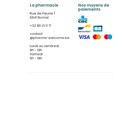
La pharmacie
Nos moyens de
paiements
Rue de Fleurie 1
6941 Bomal
+32 86 21 11 71
contact
@
pharma-welcome.be
Lundi au vendredi :
8h - 19h
Samedi :
9h - 18h