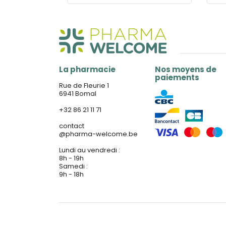
La pharmacie
Nos moyens de
paiements
Rue de Fleurie 1
6941 Bomal
+32 86 21 11 71
contact
@
pharma-welcome.be
Lundi au vendredi :
8h - 19h
Samedi :
9h - 18h