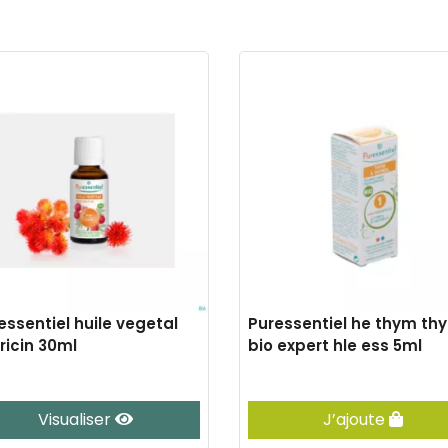
essentiel huile vegetal
Puressentiel he thym th
 ricin 30ml
bio expert hle ess 5ml
Visualiser
J’ajoute