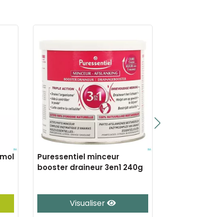
ymol
Puressentiel minceur
Puressentiel
booster draineur 3en1 240g
expert hle 
Visualiser
J’