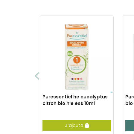
Puressentiel he eucalyptus
Pur
 exp.hle
citron bio hle ess 10ml
bio
e
J’ajoute