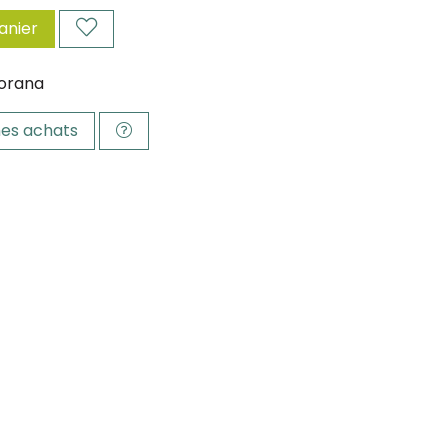
anier
orana
es achats