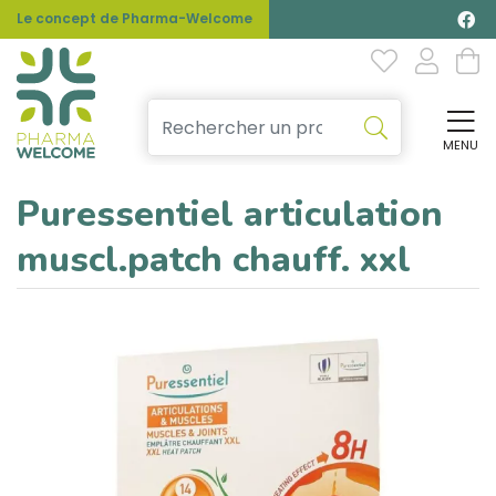
Le concept de Pharma-Welcome
MENU
Affi
Puressentiel articulation
muscl.patch chauff. xxl